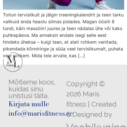
Toitun tervislikult ja jälgin treeningkalendrit ja teen tarku
valikuid enda heaolu silmas pidades. Magan öösiti 8
tundi, käin massööri juures ja teen nädalas ühe või kaks
puhkepäeva. Ma annaksin endale isegi selle eest
hindeks üheksa – kuigi tean, et alati rohkem venitada,
pikendada kõnniringe ja süüa veel tervislikumalt, puhata
veel rohkem. Mida teie arvate, kas […]
Mõtleme koos,
Copyright ©
kuidas sinu
2026 Maris
unistusi täita.
Kirjuta mulle
fitness | Created
info@marisfitness.ee
& Designed by